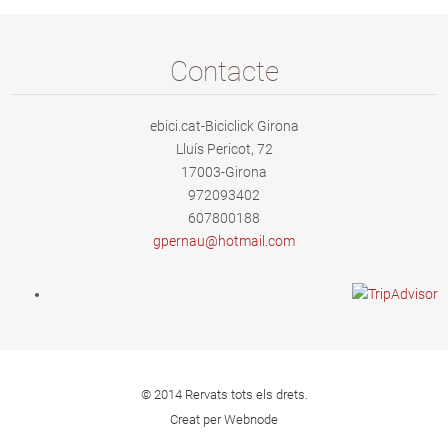
Contacte
ebici.cat-Biciclick Girona
Lluís Pericot, 72
17003-Girona
972093402
607800188
gpernau@
hotmail.
com
© 2014 Rervats tots els drets.
Creat per Webnode