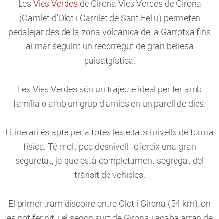
Les
Vies Verdes
de Girona Vies Verdes de Girona
(Carrilet d'Olot i Carrilet de Sant Feliu) permeten
pedalejar des de la zona volcànica de la Garrotxa fins
al mar seguint un recorregut de gran bellesa
paisatgística.
Les Vies Verdes són un trajecte ideal per fer amb
família o amb un grup d'amics en un parell de dies.
L'itinerari és apte per a totes les edats i nivells de forma
física. Té molt poc desnivell i ofereix una gran
seguretat, ja que està completament segregat del
trànsit de vehicles.
El primer tram discorre entre Olot i Girona (54 km), on
es pot fer nit, i el segon surt de Girona i acaba arran de