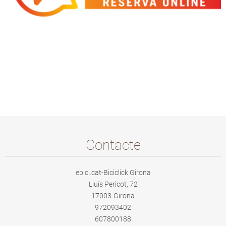
Contacte
ebici.cat-Biciclick Girona
Lluís Pericot, 72
17003-Girona
972093402
607800188