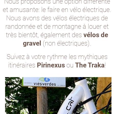
Nous proposons une option différente
et amusante: le faire en vélo électrique.
Nous avons des vélos électriques de
randonnée et de montagne à louer et
très bientôt, également des
vélos de
gravel
(non électriques).
Suivez à votre rythme les mythiques
itinéraires
Pirinexus
ou
The Traka
!