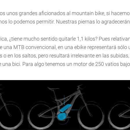
os unos grandes aficionados al mountain bike, si hacemos 
nos lo podemos permitir. Nuestras piernas lo agradecerán
rica, ¿tiene mucho sentido quitarle 1,1 kilos? Pues relativ
 una MTB convencional, en una ebike representará sólo u
as o en los saltos, pero resultará irrelevante en las subida
 una bici. Para algo tenemos un motor de 250 vatios bajo 