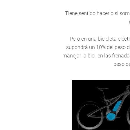
Tiene sentido hacerlo si som
Pero en una bicicleta eléct
supondrá un 10% del peso de
manejar la bici, en las frenad
peso de