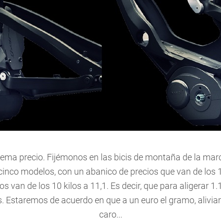
tema precio. Fijémonos en las bicis de montaña de la m
nco modelos, con un abanico de precios que van de los 1.
os van de los 10 kilos a 11,1. Es decir, que para aligerar
. Estaremos de acuerdo en que a un euro el gramo, aliviar
caro...