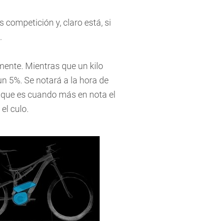
competición y, claro está, si
.
amente. Mientras que un kilo
n 5%. Se notará a la hora de
s, que es cuando más en nota el
el culo.