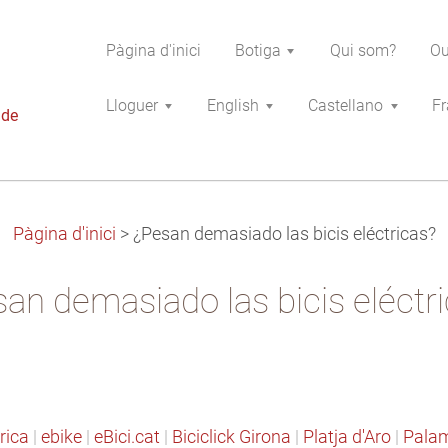
Pàgina d'inici
Botiga
Qui som?
Ou
Lloguer
English
Castellano
Fr
 de
Pàgina d'inici
>
¿Pesan demasiado las bicis eléctricas?
an demasiado las bicis eléctr
trica
|
ebike
|
eBici.cat
|
Biciclick Girona
|
Platja d'Aro
|
Pala