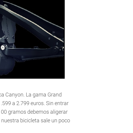
arca Canyon. La gama Grand
599 a 2.799 euros. Sin entrar
 1.100 gramos debemos aligerar
 nuestra bicicleta sale un poco