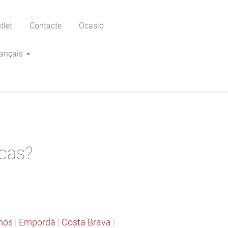
tlet
Contacte
Ocasió
ançais
icas?
mós
|
Empordà
|
Costa Brava
|