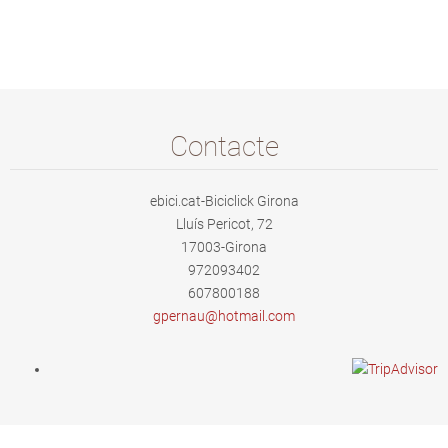
Contacte
ebici.cat-Biciclick Girona
Lluís Pericot, 72
17003-Girona
972093402
607800188
gpernau@
hotmail.
com