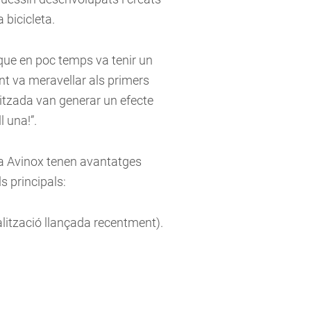
 bicicleta.
, que en poc temps va tenir un
nt va meravellar als primers
litzada van generar un efecte
l una!”.
ma Avinox tenen avantatges
s principals:
ització llançada recentment).