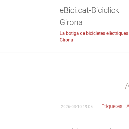
eBici.cat-Biciclick
Girona
La botiga de bicicletes elèctriques
Girona
A
Etiquetes
:
A
2026-03-10 19:05