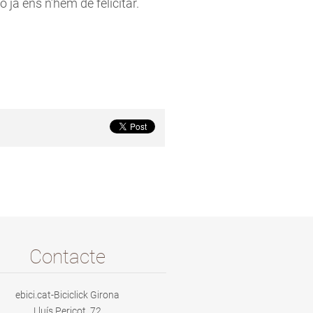
ja ens n’hem de felicitar.
Contacte
ebici.cat-Biciclick Girona
Lluís Pericot, 72