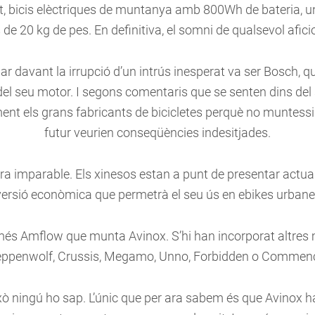
nt, bicis elèctriques de muntanya amb 800Wh de bateria, 
de 20 kg de pes. En definitiva, el somni de qualsevol afici
r davant la irrupció d’un intrús inesperat va ser Bosch, q
del seu motor. I segons comentaris que se senten dins del
ent els grans fabricants de bicicletes perquè no muntessin
futur veurien conseqüències indesitjades.
ara imparable. Els xinesos estan a punt de presentar actua
ersió econòmica que permetrà el seu ús en ebikes urbanes,
omés Amflow que munta Avinox. S’hi han incorporat altre
eppenwolf, Crussis, Megamo, Unno, Forbidden o Commenç
xò ningú ho sap. L’únic que per ara sabem és que Avinox ha