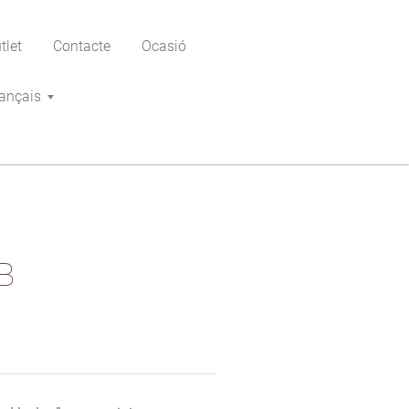
tlet
Contacte
Ocasió
ançais
B