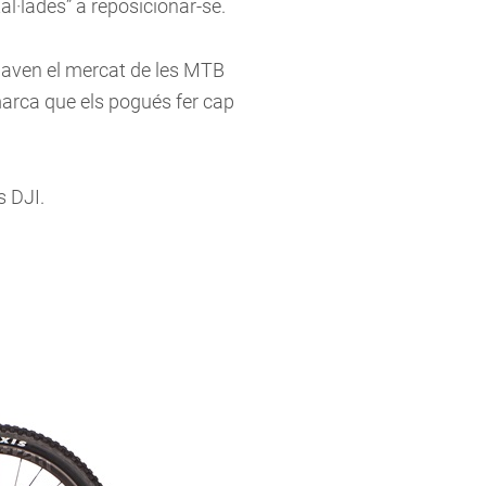
al·lades” a reposicionar-se.
naven el mercat de les MTB
 marca que els pogués fer cap
s DJI.