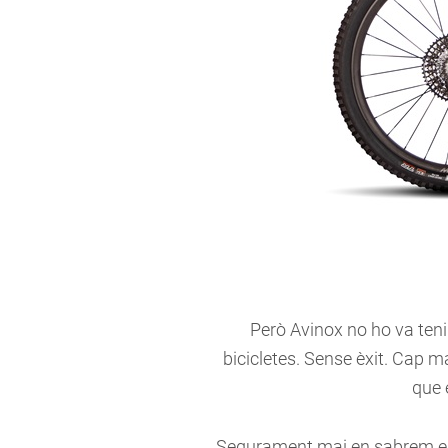
Però Avinox no ho va tenir
bicicletes. Sense èxit. Cap 
que 
Segurament mai en sabrem el m