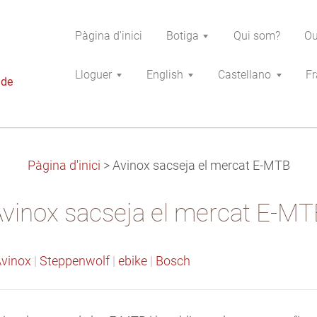
Pàgina d'inici
Botiga
Qui som?
Ou
Lloguer
English
Castellano
Fr
 de
Pàgina d'inici
>
Avinox sacseja el mercat E-MTB
vinox sacseja el mercat E-MT
vinox
|
Steppenwolf
|
ebike
|
Bosch