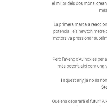
el millor dels dos móns, crea
més 
La primera marca a reacciona
potència i els newton metre 
motors va pressionar subtilm
Però l’avenç d’Avinox és per 
més potent, així com una v
I aquest any ja no és n
St
Què ens depararà el futur? Ai