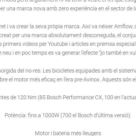
per una marca nova amb zero experiència en el sector de la
dret i va crear la seva pròpia marca. Així va néixer Amflow
ar creat per una marca absolutament desconeguda, el conju
s primers videos per Youtube i articles en premsa especia
 neu i en poc temps es va generar l’efecte “jo també en vul
orgida del no-res. Les bicicletes equipades amb el siste
bre el motor més eficaç en l’era pre-Avinox. Aquests són el
tes de 120 Nm (85 Bosch Performance CX, 100 en l’actual
Potència: fins a 1000W (700 el Bosch d’última versió).
Motor i bateria més lleugers