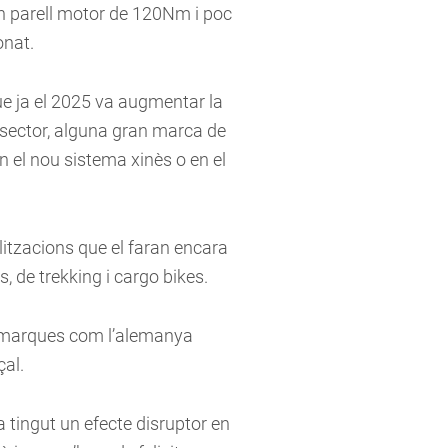
un parell motor de 120Nm i poc
onat.
ue ja el 2025 va augmentar la
 sector, alguna gran marca de
 el nou sistema xinès o en el
litzacions que el faran encara
 de trekking i cargo bikes.
s marques com l’alemanya
al.
 tingut un efecte disruptor en