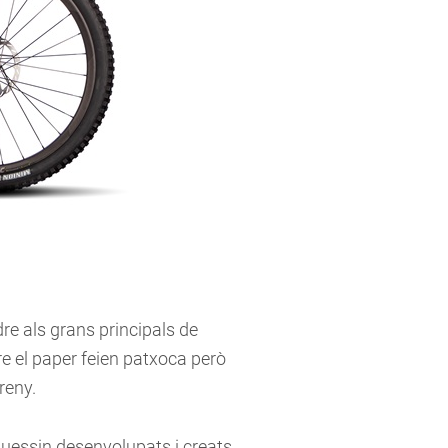
dre als grans principals de
e el paper feien patxoca però
reny.
guessin desenvolupats i creats