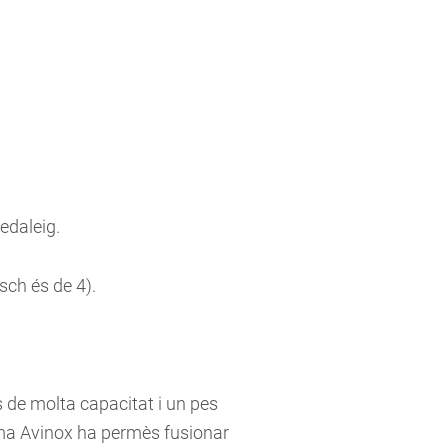
pedaleig.
ch és de 4).
s de molta capacitat i un pes
ema Avinox ha permès fusionar