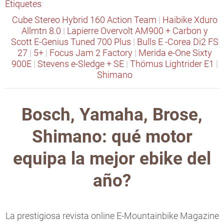
Etiquetes
:
Cube Stereo Hybrid 160 Action Team
|
Haibike Xduro
Allmtn 8.0
|
Lapierre Overvolt AM900 + Carbon y
Scott E-Genius Tuned 700 Plus
|
Bulls E -Corea Di2 FS
27
|
5+
|
Focus Jam 2 Factory
|
Merida e-One Sixty
900E
|
Stevens e-Sledge + SE
|
Thömus Lightrider E1
|
Shimano
Bosch, Yamaha, Brose,
Shimano: qué motor
equipa la mejor ebike del
año?
La prestigiosa revista online E-Mountainbike Magazine