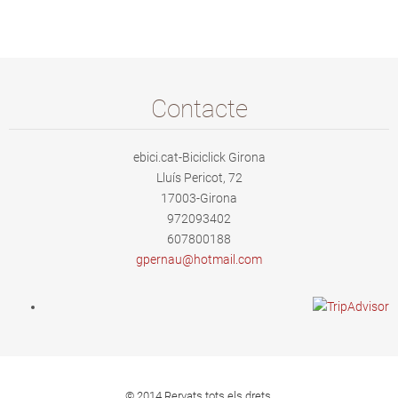
Contacte
ebici.cat-Biciclick Girona
Lluís Pericot, 72
17003-Girona
972093402
607800188
gpernau@
hotmail.
com
© 2014 Rervats tots els drets.