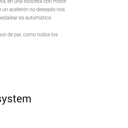
a, en una bicicleta con motor
ue un acelerón no deseado nos
 pedalear es automático.
or de par, como todos los
.