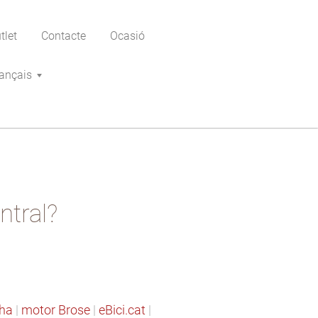
tlet
Contacte
Ocasió
ançais
ntral?
ha
|
motor Brose
|
eBici.cat
|