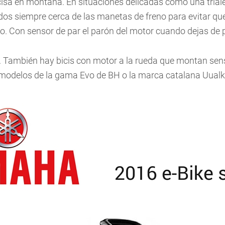
a en montaña. En situaciones delicadas como una trialer
edos siempre cerca de las manetas de freno para evitar q
mo. Con sensor de par el parón del motor cuando dejas de
 También hay bicis con motor a la rueda que montan sens
modelos de la gama Evo de BH o la marca catalana Uualk