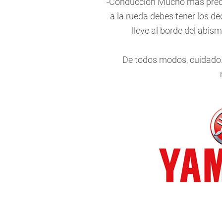
-Conducción Mucho más precis
a la rueda debes tener los d
lleve al borde del abis
De todos modos, cuidado.