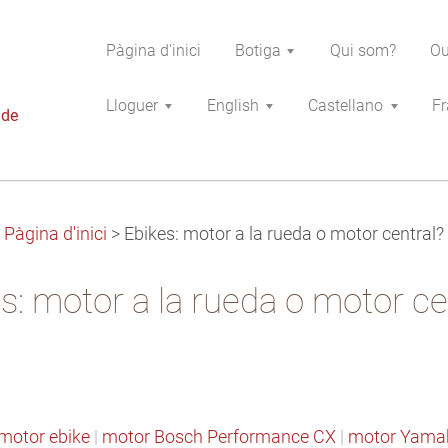
Pàgina d'inici
Botiga
Qui som?
Ou
Lloguer
English
Castellano
Fr
 de
Pàgina d'inici
>
Ebikes: motor a la rueda o motor central?
s: motor a la rueda o motor ce
motor ebike
|
motor Bosch Performance CX
|
motor Yama