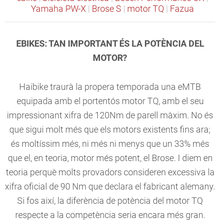
Yamaha PW-X
|
Brose S
|
motor TQ
|
Fazua
EBIKES: TAN IMPORTANT ÉS LA POTÈNCIA DEL
MOTOR?
Haibike traurà la propera temporada una eMTB
equipada amb el portentós motor TQ, amb el seu
impressionant xifra de 120Nm de parell màxim. No és
que sigui molt més que els motors existents fins ara;
és moltíssim més, ni més ni menys que un 33% més
que el, en teoria, motor més potent, el Brose. I diem en
teoria perquè molts provadors consideren excessiva la
xifra oficial de 90 Nm que declara el fabricant alemany.
Si fos així, la diferència de potència del motor TQ
respecte a la competència seria encara més gran.