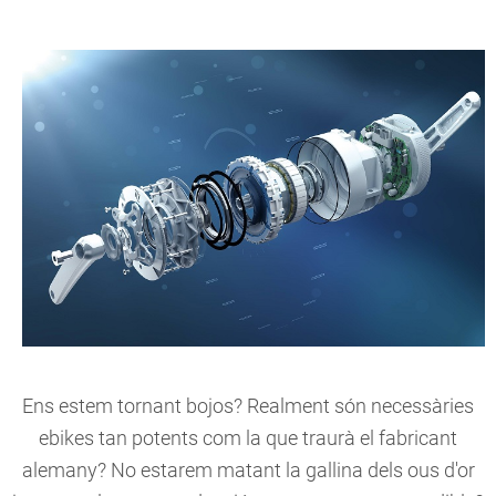
Ens estem tornant bojos? Realment són necessàries
ebikes tan potents com la que traurà el fabricant
alemany? No estarem matant la gallina dels ous d'or