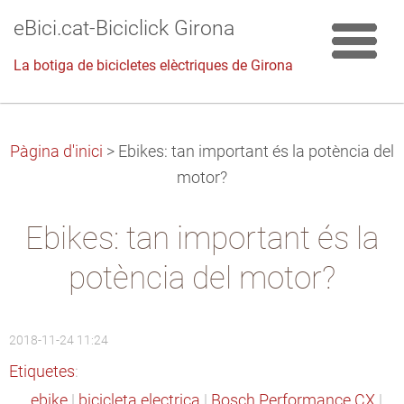
eBici.cat-Biciclick Girona
La botiga de bicicletes elèctriques de Girona
Pàgina d'inici
>
Ebikes: tan important és la potència del
motor?
Ebikes: tan important és la
potència del motor?
2018-11-24 11:24
Etiquetes
:
ebike
|
bicicleta electrica
|
Bosch Performance CX
|