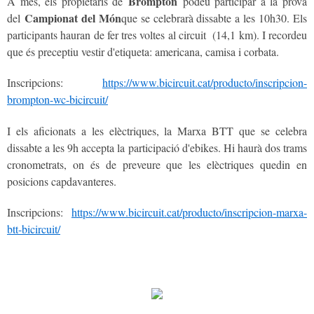
Brompton
A més, els propietaris de
podeu participar a la prova
Campionat del Món
del
que se celebrarà dissabte a les 10h30. Els
participants hauran de fer tres voltes al circuit (14,1 km). I recordeu
que és preceptiu vestir d'etiqueta: americana, camisa i corbata.
Inscripcions:
https://www.bicircuit.cat/producto/inscripcion-
brompton-wc-bicircuit/
I els aficionats a les elèctriques, la Marxa BTT que se celebra
dissabte a les 9h accepta la participació d'ebikes. Hi haurà dos trams
cronometrats, on és de preveure que les elèctriques quedin en
posicions capdavanteres.
Inscripcions:
https://www.bicircuit.cat/producto/inscripcion-marxa-
btt-bicircuit/