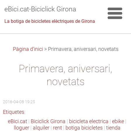
eBici.cat-Biciclick Girona
La botiga de bicicletes elèctriques de Girona
Pàgina d'inici
>
Primavera, aniversari, novetats
Primavera, aniversari,
novetats
2016-04-08 19:25
Etiquetes
:
eBici.cat
|
Biciclick Girona
|
bicicleta electrica
|
ebike
|
lloguer
|
alquiler
|
rent
|
botiga bicicletes
|
tienda