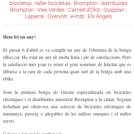
bicicletas
|
taller bicicletas
|
Brompton
|
distribuidor
Brompton
|
Vies Verdes
|
Carrilet d'Olot
|
Quipplan
|
Lapierre
|
Overvolt
|
e-mtb
|
Els Àngels
Hem fet un any!
El passat 6 d'abril es va complir un any de l'obertura de la botiga
eBici.cat. Ha estat un any de molta feina i ple de satisfaccions. Però
la satisfacció més gran és veure el gran somriure de felicitat que es
dibuixa a la cara de cada persona quan surt de la botiga amb una
ebike.
Som la primera botiga de Girona especialitzada en bicicletes
elèctriques i el distribuïdor autoritzat Brompton a la ciutat. Seguim
treballant per oferir-vos una selecció de bicicletes elèctriques de
muntanya, passeig o plegables de les millors marques i el millor
servei.
Gràcies a tots per la confiança!