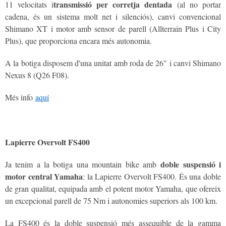
transmissió per corretja dentada
11 velocitats i
(al no portar
cadena, és un sistema molt net i silenciós), canvi convencional
Shimano XT i motor amb sensor de parell (Allterrain Plus i City
Plus), que proporciona encara més autonomia.
A la botiga disposem d'una unitat amb roda de 26" i canvi Shimano
Nexus 8 (Q26 F08).
Més info
aquí
Lapierre Overvolt FS400
doble suspensió i
Ja tenim a la botiga una mountain bike amb
motor central Yamaha
: la Lapierre Overvolt FS400. És una doble
de gran qualitat, equipada amb el potent motor Yamaha, que ofereix
un excepcional parell de 75 Nm i autonomies superiors als 100 km.
La FS400 és la doble suspensió més assequible de la gamma