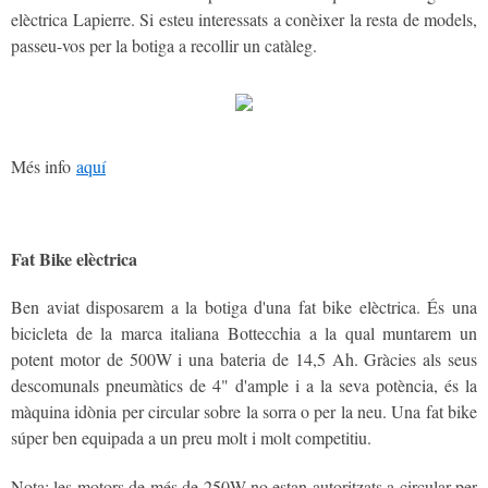
elèctrica Lapierre. Si esteu interessats a conèixer la resta de models,
passeu-vos per la botiga a recollir un catàleg.
Més info
aquí
Fat Bike elèctrica
Ben aviat disposarem a la botiga d'una fat bike elèctrica. És una
bicicleta de la marca italiana Bottecchia a la qual muntarem un
potent motor de 500W i una bateria de 14,5 Ah. Gràcies als seus
descomunals pneumàtics de 4" d'ample i a la seva potència, és la
màquina idònia per circular sobre la sorra o per la neu. Una fat bike
súper ben equipada a un preu molt i molt competitiu.
Nota: les motors de més de 250W no estan autoritzats a circular per