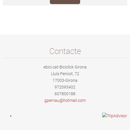
Contacte
ebici.cat-Biciclick Girona
Lluís Pericot, 72
17003-Girona
972093402
607800188
gpernau@
hotmail.
com