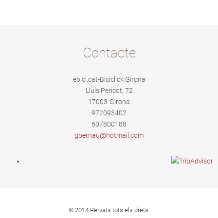
Contacte
ebici.cat-Biciclick Girona
Lluís Pericot, 72
17003-Girona
972093402
607800188
gpernau@
hotmail.
com
© 2014 Rervats tots els drets.