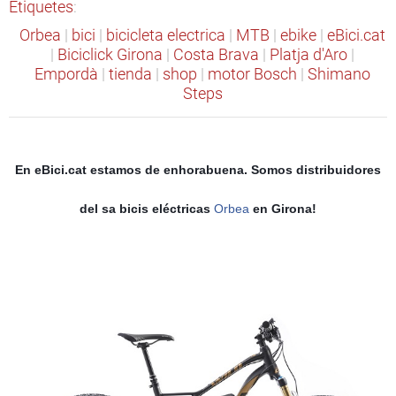
Etiquetes
:
Orbea
|
bici
|
bicicleta electrica
|
MTB
|
ebike
|
eBici.cat
|
Biciclick Girona
|
Costa Brava
|
Platja d'Aro
|
Empordà
|
tienda
|
shop
|
motor Bosch
|
Shimano
Steps
En eBici.cat estamos de enhorabuena. Somos distribuidores
del sa bicis eléctricas
Orbea
en Girona!