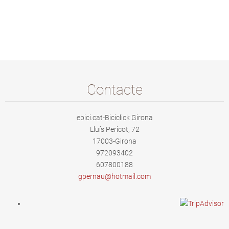
Contacte
ebici.cat-Biciclick Girona
Lluís Pericot, 72
17003-Girona
972093402
607800188
gpernau@
hotmail.
com