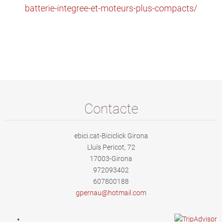
batterie-integree-et-moteurs-plus-compacts/
Contacte
ebici.cat-Biciclick Girona
Lluís Pericot, 72
17003-Girona
972093402
607800188
gpernau@
hotmail.
com