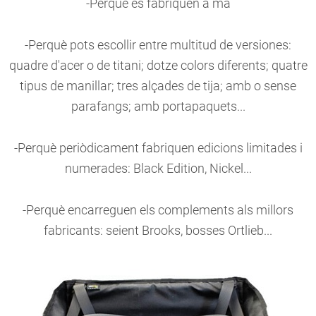
-Perquè es fabriquen a mà
-Perquè pots escollir entre multitud de versiones:
quadre d'acer o de titani; dotze colors diferents; quatre
tipus de manillar; tres alçades de tija; amb o sense
parafangs; amb portapaquets...
-Perquè periòdicament fabriquen edicions limitades i
numerades: Black Edition, Nickel...
-Perquè encarreguen els complements als millors
fabricants: seient Brooks, bosses Ortlieb...