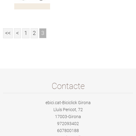
<<
<
1
2
3
Contacte
ebici.cat-Biciclick Girona
Lluís Pericot, 72
17003-Girona
972093402
607800188