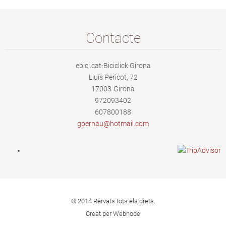
Contacte
ebici.cat-Biciclick Girona
Lluís Pericot, 72
17003-Girona
972093402
607800188
gpernau@
hotmail.
com
© 2014 Rervats tots els drets.
Creat per Webnode