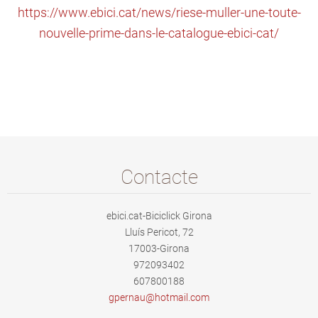
https://www.ebici.cat/news/riese-muller-une-toute-
nouvelle-prime-dans-le-catalogue-ebici-cat/
Contacte
ebici.cat-Biciclick Girona
Lluís Pericot, 72
17003-Girona
972093402
607800188
gpernau@
hotmail.
com